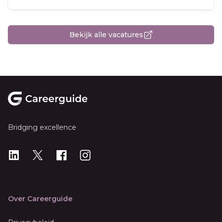
Bekijk alle vacatures
Footer
Bridging excellence
LinkedIn
X
X
Instagram
Over Careerguide