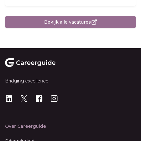
Bekijk alle vacatures
Footer
Bridging excellence
LinkedIn
X
X
Instagram
Over Careerguide