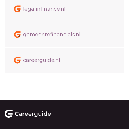
legalinfinance.nl
gemeentefinancials.nl
careerguide.nl
Footer