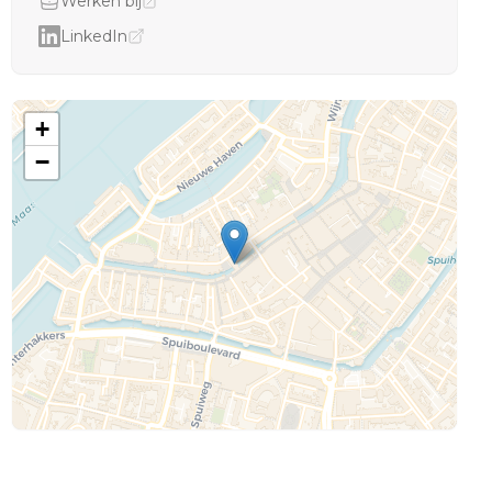
Werken bij
LinkedIn
+
−