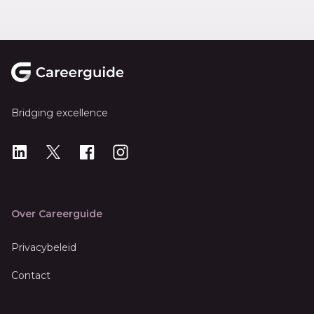
Footer
Bridging excellence
LinkedIn
X
X
Instagram
Over Careerguide
Privacybeleid
Contact