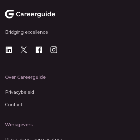
Footer
Bridging excellence
LinkedIn
X
X
Instagram
Over Careerguide
Privacybeleid
Contact
Werkgevers
Plaats direct een vacature